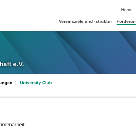
Navigat
Home
Vereinsziele und -struktur
Förderu
aft e.V.
rungen
University Club
ammenarbeit